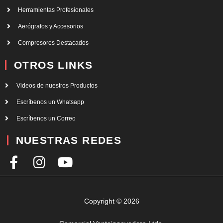
Herramientas Profesionales
Aerógrafos y Accesorios
Compresores Destacados
OTROS LINKS
Videos de nuestros Productos
Escríbenos un Whatsapp
Escríbenos un Correo
NUESTRAS REDES
F
I
Y
a
n
o
c
s
u
e
t
t
Copyright © 2026
b
a
u