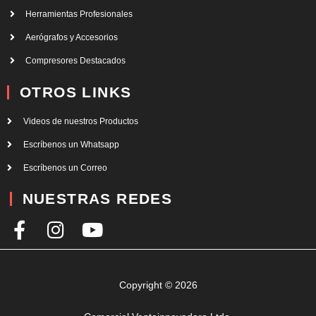
Herramientas Profesionales
Aerógrafos y Accesorios
Compresores Destacados
OTROS LINKS
Videos de nuestros Productos
Escríbenos un Whatsapp
Escríbenos un Correo
NUESTRAS REDES
F
I
Y
a
n
o
c
s
u
e
t
t
Copyright © 2026
b
a
u