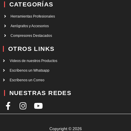
CATEGORÍAS
Herramientas Profesionales
Aerógrafos y Accesorios
Compresores Destacados
OTROS LINKS
Videos de nuestros Productos
Escríbenos un Whatsapp
Escríbenos un Correo
NUESTRAS REDES
F
I
Y
a
n
o
c
s
u
e
t
t
Copyright © 2026