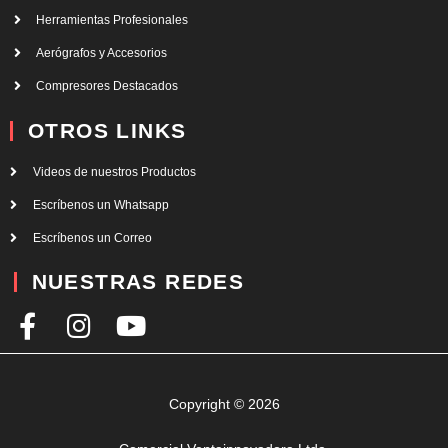
Herramientas Profesionales
Aerógrafos y Accesorios
Compresores Destacados
OTROS LINKS
Videos de nuestros Productos
Escríbenos un Whatsapp
Escríbenos un Correo
NUESTRAS REDES
F
I
Y
a
n
o
c
s
u
e
t
t
Copyright © 2026
b
a
u