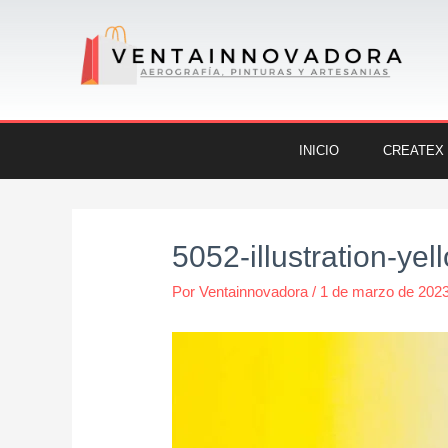
Ir
al
contenido
INICIO
CREATEX
Navegación
de
5052-illustration-y
entradas
Por
Ventainnovadora
/
1 de marzo de 202