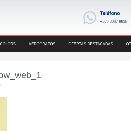
Teléfono
+569 3087 9938
 COLORS
AERÓGRAFOS
OFERTAS DESTACADAS
OT
ellow_web_1
3