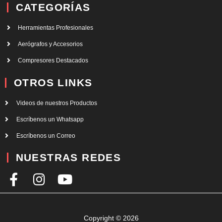
CATEGORÍAS
Herramientas Profesionales
Aerógrafos y Accesorios
Compresores Destacados
OTROS LINKS
Videos de nuestros Productos
Escríbenos un Whatsapp
Escríbenos un Correo
NUESTRAS REDES
F
I
Y
a
n
o
c
s
u
e
t
t
Copyright © 2026