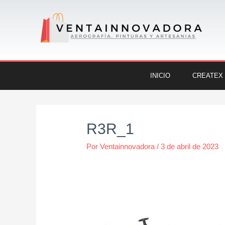
Ir
al
contenido
INICIO
CREATEX
Navegación
de
R3R_1
entradas
Por
Ventainnovadora
/
3 de abril de 2023