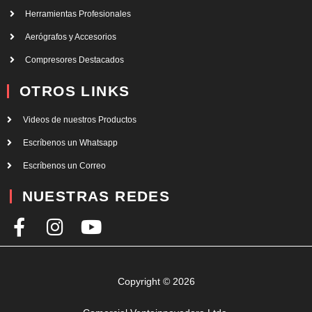
Herramientas Profesionales
Aerógrafos y Accesorios
Compresores Destacados
OTROS LINKS
Videos de nuestros Productos
Escríbenos un Whatsapp
Escríbenos un Correo
NUESTRAS REDES
F
I
Y
a
n
o
c
s
u
e
t
t
Copyright © 2026
b
a
u