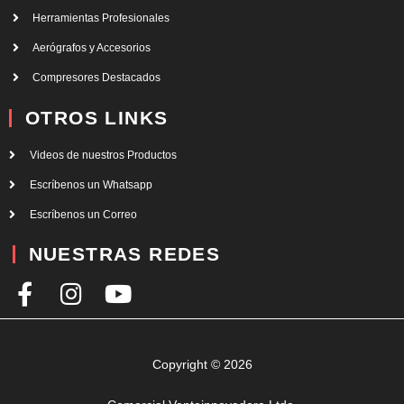
Herramientas Profesionales
Aerógrafos y Accesorios
Compresores Destacados
OTROS LINKS
Videos de nuestros Productos
Escríbenos un Whatsapp
Escríbenos un Correo
NUESTRAS REDES
F
I
Y
a
n
o
c
s
u
e
t
t
Copyright © 2026
b
a
u