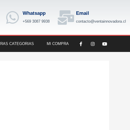
Whatsapp
Email
+569 3087 9938
contacto@ventainnovadora.cl
F
I
Y
RAS CATEGORIAS
MI COMPRA
a
n
o
c
s
u
e
t
t
b
a
u
o
g
b
o
r
e
k
a
-
m
f