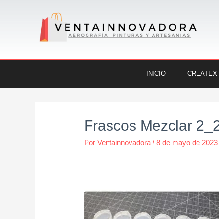
Ir
al
contenido
INICIO
CREATEX
Navegación
de
Frascos Mezclar 2_
entradas
Por
Ventainnovadora
/
8 de mayo de 2023