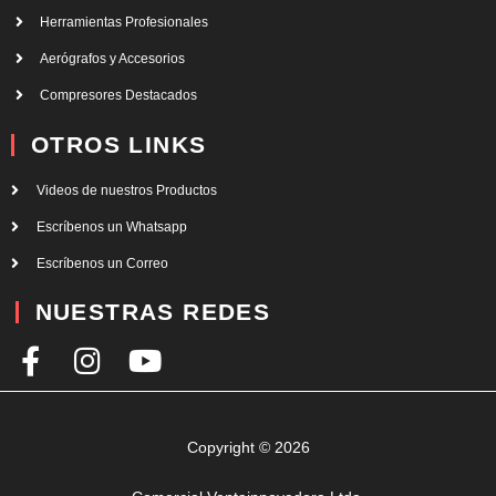
Herramientas Profesionales
Aerógrafos y Accesorios
Compresores Destacados
OTROS LINKS
Videos de nuestros Productos
Escríbenos un Whatsapp
Escríbenos un Correo
NUESTRAS REDES
F
I
Y
a
n
o
c
s
u
e
t
t
Copyright © 2026
b
a
u