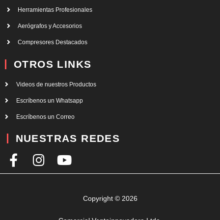
Herramientas Profesionales
Aerógrafos y Accesorios
Compresores Destacados
OTROS LINKS
Videos de nuestros Productos
Escríbenos un Whatsapp
Escríbenos un Correo
NUESTRAS REDES
F
I
Y
a
n
o
c
s
u
e
t
t
Copyright © 2026
b
a
u