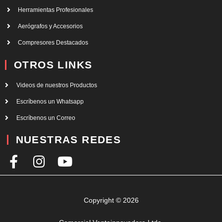
Herramientas Profesionales
Aerógrafos y Accesorios
Compresores Destacados
OTROS LINKS
Videos de nuestros Productos
Escríbenos un Whatsapp
Escríbenos un Correo
NUESTRAS REDES
F
I
Y
a
n
o
c
s
u
e
t
t
Copyright © 2026
b
a
u