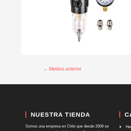
←
Medios anterior
NUESTRA TIENDA
C
Somos una empresa en Chile que desde 2009 se
He