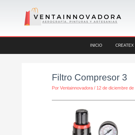
Ir
al
contenido
INICIO
CREATEX
Navegación
de
Filtro Compresor 3
entradas
Por
Ventainnovadora
/
12 de diciembre de