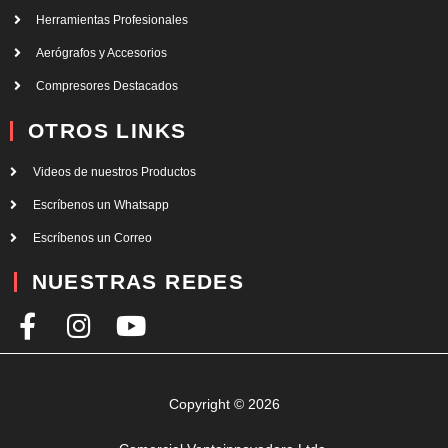
Herramientas Profesionales
Aerógrafos y Accesorios
Compresores Destacados
OTROS LINKS
Videos de nuestros Productos
Escríbenos un Whatsapp
Escríbenos un Correo
NUESTRAS REDES
F
I
Y
a
n
o
c
s
u
e
t
t
Copyright © 2026
b
a
u