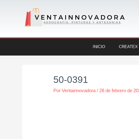
Ir
al
contenido
INICIO
CREATEX
Navegación
de
50-0391
entradas
Por
Ventainnovadora
/
28 de febrero de 2