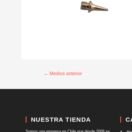
←
Medios anterior
NUESTRA TIENDA
C
Somos una empresa en Chile que desde 2009 se
He