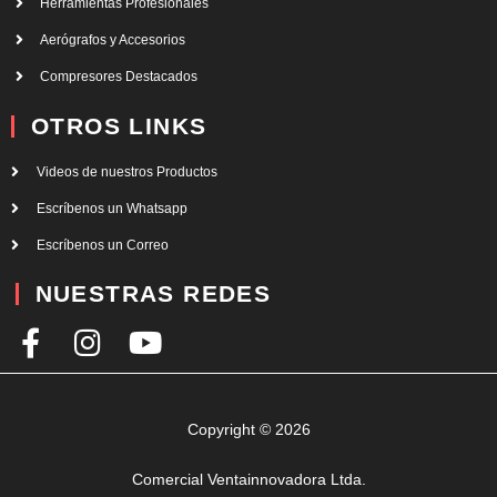
Herramientas Profesionales
Aerógrafos y Accesorios
Compresores Destacados
OTROS LINKS
Videos de nuestros Productos
Escríbenos un Whatsapp
Escríbenos un Correo
NUESTRAS REDES
F
I
Y
a
n
o
c
s
u
e
t
t
Copyright © 2026
b
a
u
Comercial Ventainnovadora Ltda.
o
g
b