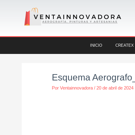
Ir
al
contenido
INICIO
CREATEX
Navegación
de
Esquema Aerografo
entradas
Por
Ventainnovadora
/
20 de abril de 2024