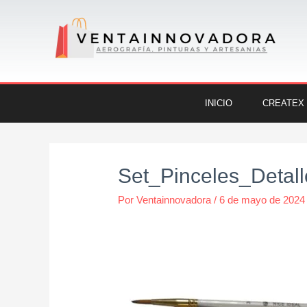
Ir
al
contenido
INICIO
CREATEX
Navegación
de
Set_Pinceles_Detal
entradas
Por
Ventainnovadora
/
6 de mayo de 2024