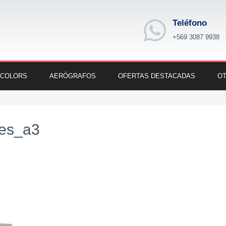
Teléfono
+569 3087 9938
 COLORS
AERÓGRAFOS
OFERTAS DESTACADAS
OT
les_a3