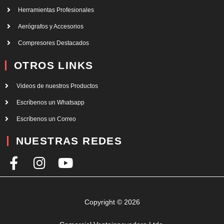
Herramientas Profesionales
Aerógrafos y Accesorios
Compresores Destacados
OTROS LINKS
Videos de nuestros Productos
Escríbenos un Whatsapp
Escríbenos un Correo
NUESTRAS REDES
F
I
Y
a
n
o
c
s
u
e
t
t
Copyright © 2026
b
a
u