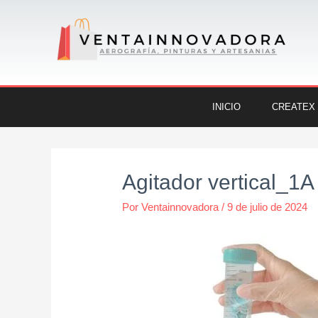
Ir
al
contenido
INICIO
CREATEX
Navegación
de
Agitador vertical_1A
entradas
Por
Ventainnovadora
/
9 de julio de 2024