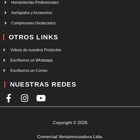
Herramientas Profesionales
Aerógrafos y Accesorios
Compresores Destacados
OTROS LINKS
Videos de nuestros Productos
Escríbenos un Whatsapp
Escríbenos un Correo
NUESTRAS REDES
F
I
Y
a
n
o
c
s
u
e
t
t
Copyright © 2026
b
a
u
Comercial Ventainnovadora Ltda.
o
g
b