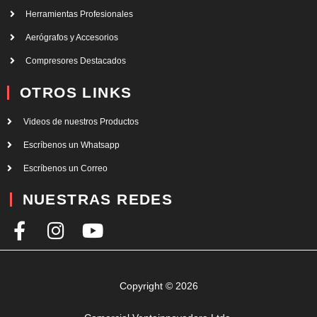
Herramientas Profesionales
Aerógrafos y Accesorios
Compresores Destacados
OTROS LINKS
Videos de nuestros Productos
Escríbenos un Whatsapp
Escríbenos un Correo
NUESTRAS REDES
F
I
Y
a
n
o
c
s
u
e
t
t
Copyright © 2026
b
a
u