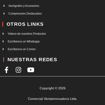
Aerógrafos y Accesorios
Compresores Destacados
OTROS LINKS
Videos de nuestros Productos
Escríbenos un Whatsapp
Escríbenos un Correo
NUESTRAS REDES
F
I
Y
a
n
o
c
s
u
e
t
t
Copyright © 2026
b
a
u
Comercial Ventainnovadora Ltda.
o
g
b