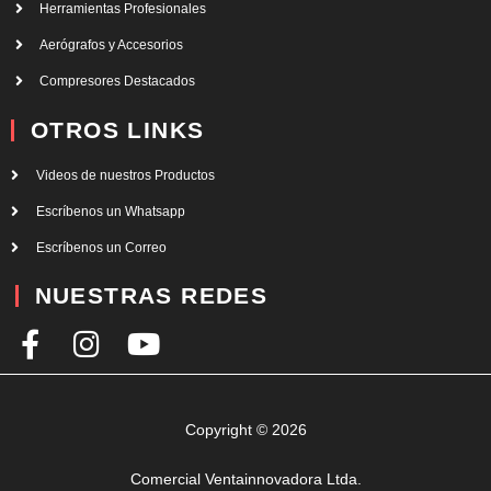
Herramientas Profesionales
Aerógrafos y Accesorios
Compresores Destacados
OTROS LINKS
Videos de nuestros Productos
Escríbenos un Whatsapp
Escríbenos un Correo
NUESTRAS REDES
F
I
Y
a
n
o
c
s
u
e
t
t
Copyright © 2026
b
a
u
Comercial Ventainnovadora Ltda.
o
g
b