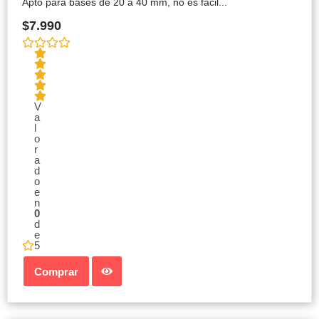
Apto para bases de 20 a 40 mm, no es fácil...
$
7.990
V
a
l
o
r
a
d
o
e
n
0
d
e
5
Comprar