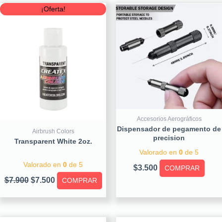
Original
Current
¡Oferta!
price
price
was:
is:
$7.900.
$7.500.
Accesorios Aerográficos
Dispensador de pegamento de
Airbrush Colors
precision
Transparent White 2oz.
Valorado en
0
de 5
Valorado en
0
de 5
$
3.500
COMPRAR
$
7.900
$
7.500
COMPRAR