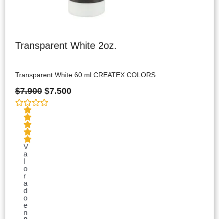
Transparent White 2oz.
Transparent White 60 ml CREATEX COLORS
$
7.900
$
7.500
V
a
l
o
r
a
d
o
e
n