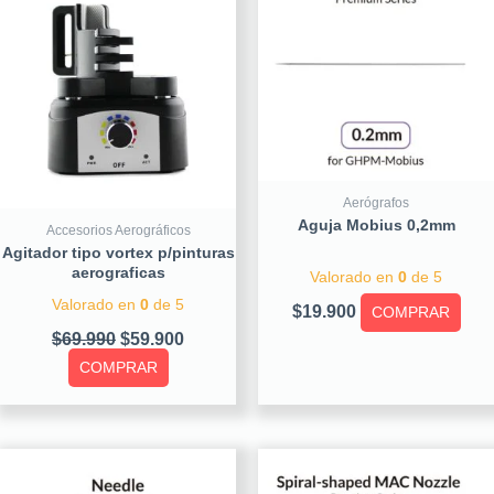
$69.990.
$59.900.
Aerógrafos
Aguja Mobius 0,2mm
Accesorios Aerográficos
Agitador tipo vortex p/pinturas
aerograficas
Valorado en
0
de 5
Valorado en
0
de 5
$
19.900
COMPRAR
$
69.990
$
59.900
COMPRAR