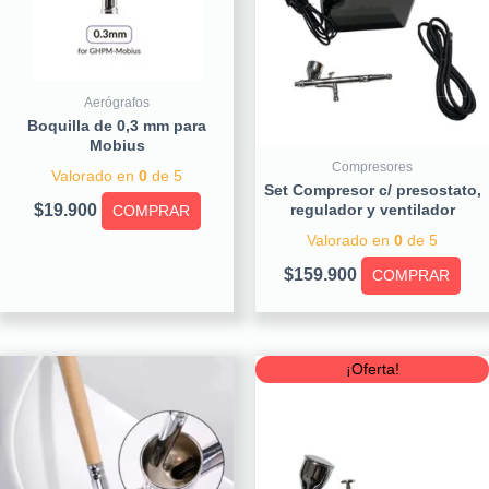
Aerógrafos
Boquilla de 0,3 mm para
Mobius
Compresores
Valorado en
0
de 5
Set Compresor c/ presostato,
$
19.900
regulador y ventilador
COMPRAR
Valorado en
0
de 5
$
159.900
COMPRAR
Original
Curre
¡Oferta!
price
price
was:
is:
$79.900.
$59.90