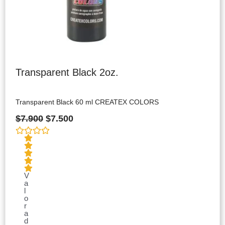
Transparent Black 2oz.
Transparent Black 60 ml CREATEX COLORS
$
7.900
$
7.500
V
a
l
o
r
a
d