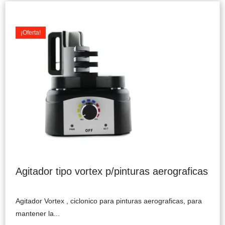
Original
Current
price
price
was:
is:
¡Oferta!
$69.990.
$59.900.
Agitador tipo vortex p/pinturas aerograficas
Agitador Vortex , ciclonico para pinturas aerograficas, para
mantener la...