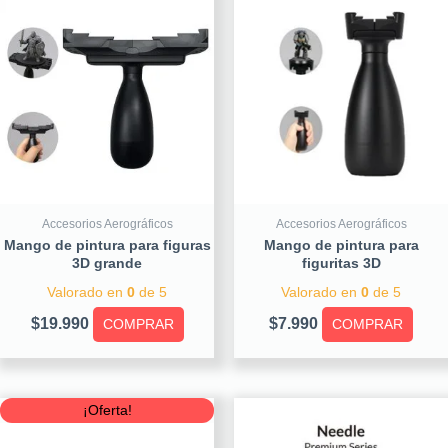
Accesorios Aerográficos
Accesorios Aerográficos
Mango de pintura para figuras
Mango de pintura para
3D grande
figuritas 3D
Valorado en
0
de 5
Valorado en
0
de 5
$
19.990
$
7.990
COMPRAR
COMPRAR
Original
Current
¡Oferta!
price
price
was:
is: