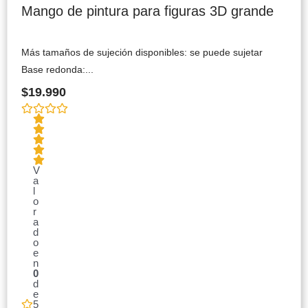
Mango de pintura para figuras 3D grande
Más tamaños de sujeción disponibles: se puede sujetar
Base redonda:...
$
19.990
V
a
l
o
r
a
d
o
e
n
0
d
e
5