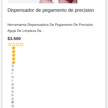
Dispensador de pegamento de precision
Herramienta Dispensadora De Pegamento De Precisión,
Aguja De Limpieza De...
$
3.500
V
a
l
o
r
a
d
o
e
n
0
d