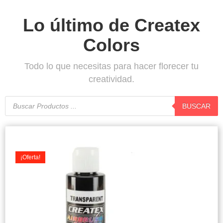
Lo último de Createx
Colors
Todo lo que necesitas para hacer florecer tu
creatividad.
Búsqueda
de
BUSCAR
productos
Original
Current
price
price
was:
is:
¡Oferta!
$7.900.
$7.500.