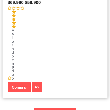
$
69.990
$
59.900
V
a
l
o
r
a
d
o
e
n
0
d
e
5
Comprar