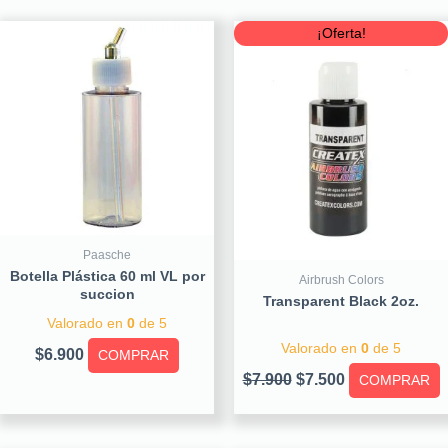
Original
Current
¡Oferta!
price
price
was:
is:
$7.900.
$7.500.
Paasche
Botella Plástica 60 ml VL por
Airbrush Colors
succion
Transparent Black 2oz.
Valorado en
0
de 5
Valorado en
0
de 5
$
6.900
COMPRAR
$
7.900
$
7.500
COMPRAR