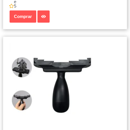
e
5
Comprar