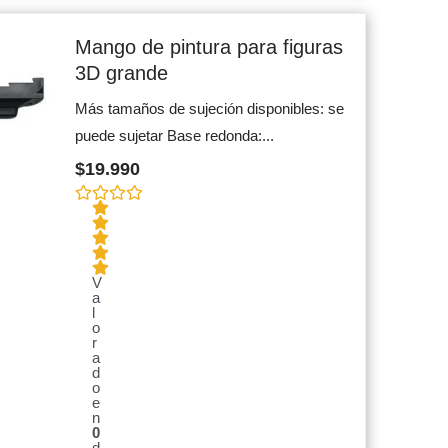
Mango de pintura para figuras
3D grande
Más tamaños de sujeción disponibles: se
puede sujetar Base redonda:...
$
19.990
V
a
l
o
r
a
d
o
e
n
0
d