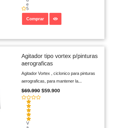
e
5
Comprar
Original
Current
price
price
Agitador tipo vortex p/pinturas
was:
is:
aerograficas
$69.990.
$59.900.
Agitador Vortex , ciclonico para pinturas
aerograficas, para mantener la...
$
69.990
$
59.900
V
a