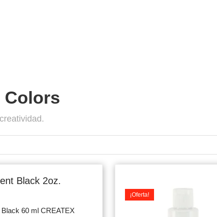
 Colors
creatividad.
iginal
Current
ice
price
ent Black 2oz.
s:
is:
¡Oferta!
.900.
$7.500.
t Black 60 ml CREATEX