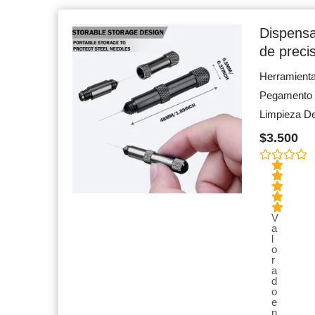
Dispens
de preci
Herramient
Pegamento 
Limpieza De
$
3.500
V
a
l
o
r
a
d
o
e
n