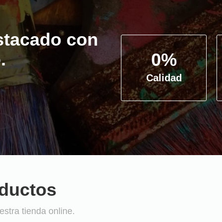
stacado con
.
0
%
Calidad
oductos
stra tienda online.