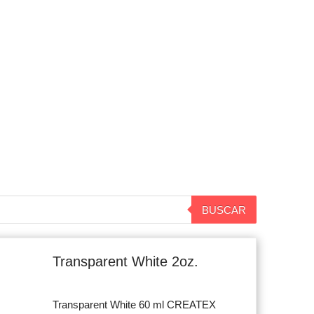
BUSCAR
Original
Current
price
price
Transparent White 2oz.
was:
is:
$7.900.
$7.500.
Transparent White 60 ml CREATEX