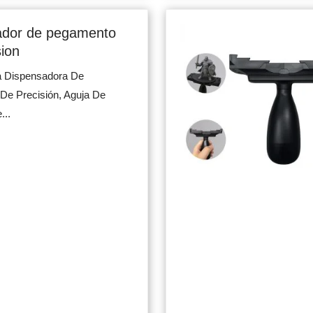
ador de pegamento
sion
a Dispensadora De
De Precisión, Aguja De
...