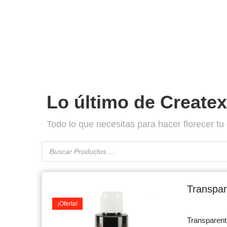
Lo último de Createx
Todo lo que necesitas para hacer florecer tu 
Búsqueda
de
productos
Or
pr
Transpar
wa
¡Oferta!
$7
Transparen