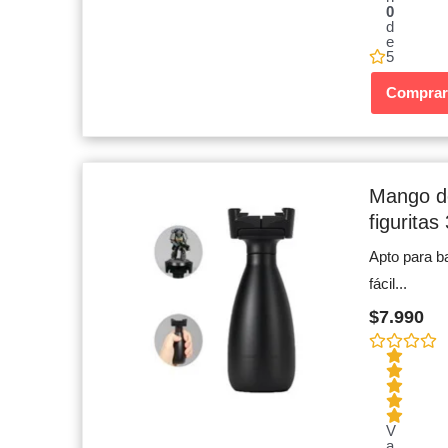
0
d
e
5
Comprar
Mango de
figuritas
Apto para b
fácil...
$
7.990
V
a