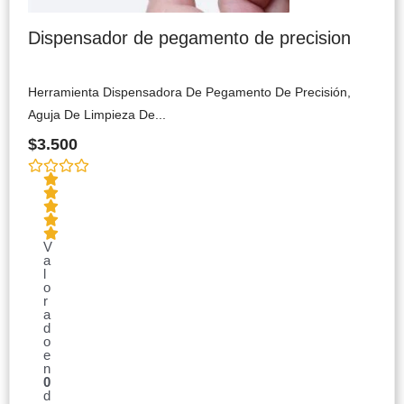
Dispensador de pegamento de precision
Herramienta Dispensadora De Pegamento De Precisión,
Aguja De Limpieza De...
$
3.500
V
a
l
o
r
a
d
o
e
n
0
d