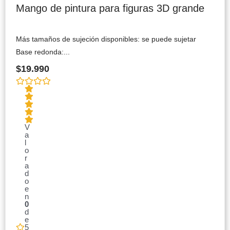
Mango de pintura para figuras 3D grande
Más tamaños de sujeción disponibles: se puede sujetar
Base redonda:...
$
19.990
V
a
l
o
r
a
d
o
e
n
0
d
e
5