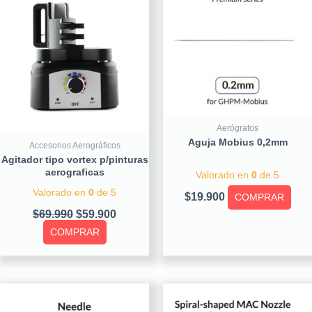
$69.990.
$59.900.
Aerógrafos
Aguja Mobius 0,2mm
Accesorios Aerográficos
Agitador tipo vortex p/pinturas
aerograficas
Valorado en
0
de 5
Valorado en
0
de 5
$
19.900
COMPRAR
$
69.990
$
59.900
COMPRAR