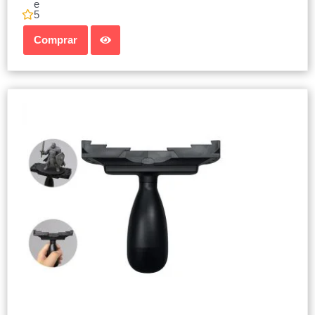
e
5
Comprar