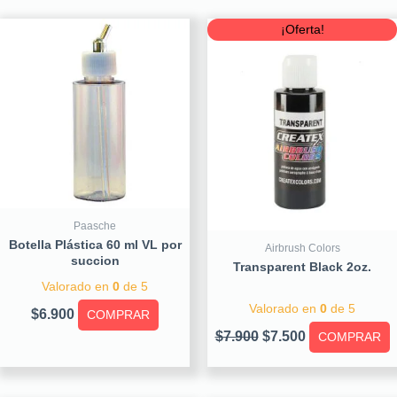
Original
Current
¡Oferta!
price
price
was:
is:
$7.900.
$7.500.
Paasche
Botella Plástica 60 ml VL por
Airbrush Colors
succion
Transparent Black 2oz.
Valorado en
0
de 5
Valorado en
0
de 5
$
6.900
COMPRAR
$
7.900
$
7.500
COMPRAR