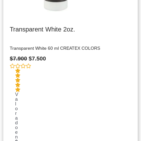
Transparent White 2oz.
Transparent White 60 ml CREATEX COLORS
$
7.900
$
7.500
V
a
l
o
r
a
d
o
e
n