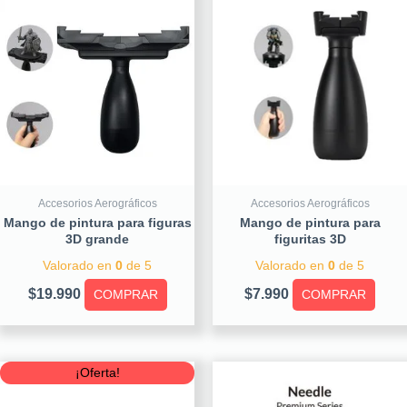
Accesorios Aerográficos
Accesorios Aerográficos
Mango de pintura para figuras
Mango de pintura para
3D grande
figuritas 3D
Valorado en
0
de 5
Valorado en
0
de 5
$
19.990
$
7.990
COMPRAR
COMPRAR
Original
Current
¡Oferta!
price
price
was:
is: