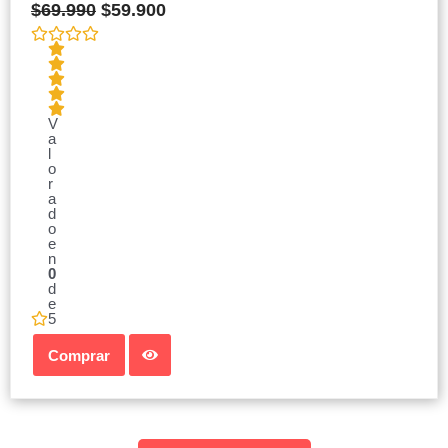
$
69.990
$
59.900
V
a
l
o
r
a
d
o
e
n
0
d
e
5
Comprar