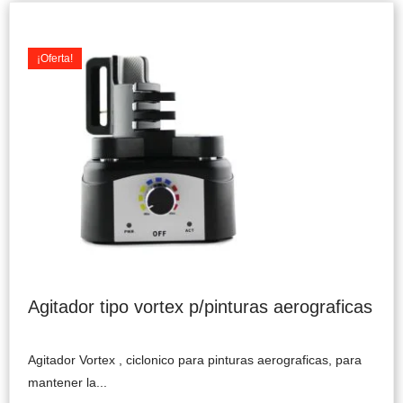
Original
Current
price
price
was:
is:
¡Oferta!
$69.990.
$59.900.
Agitador tipo vortex p/pinturas aerograficas
Agitador Vortex , ciclonico para pinturas aerograficas, para
mantener la...