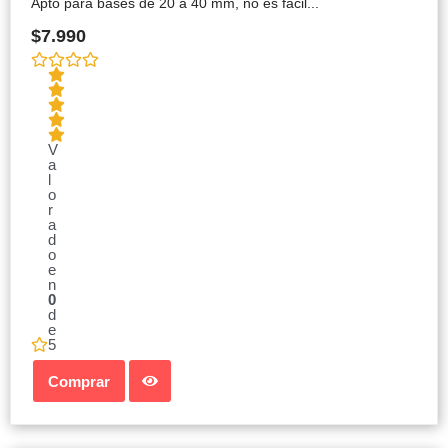
Apto para bases de 20 a 40 mm, no es fácil...
$
7.990
V
a
l
o
r
a
d
o
e
n
0
d
e
5
Comprar