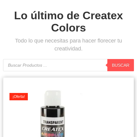
Lo último de Createx
Colors
Todo lo que necesitas para hacer florecer tu
creatividad.
Búsqueda
de
BUSCAR
productos
Original
Current
price
price
was:
is:
¡Oferta!
$7.900.
$7.500.