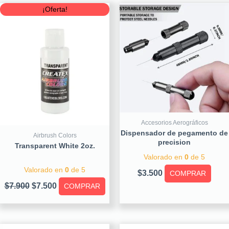
Original
Current
¡Oferta!
price
price
was:
is:
$7.900.
$7.500.
Accesorios Aerográficos
Dispensador de pegamento de
Airbrush Colors
precision
Transparent White 2oz.
Valorado en
0
de 5
Valorado en
0
de 5
$
3.500
COMPRAR
$
7.900
$
7.500
COMPRAR