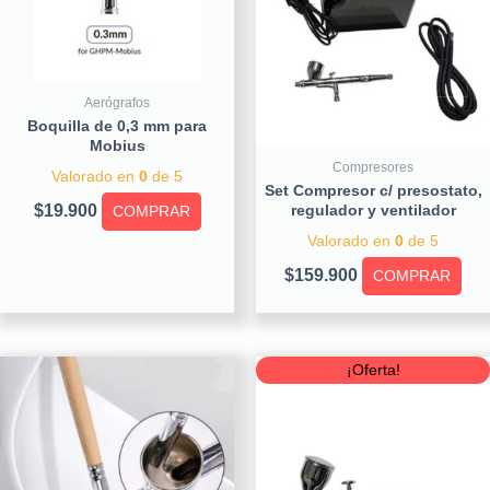
Aerógrafos
Boquilla de 0,3 mm para
Mobius
Compresores
Valorado en
0
de 5
Set Compresor c/ presostato,
$
19.900
regulador y ventilador
COMPRAR
Valorado en
0
de 5
$
159.900
COMPRAR
Original
Curre
¡Oferta!
price
price
was:
is:
$79.900.
$59.90