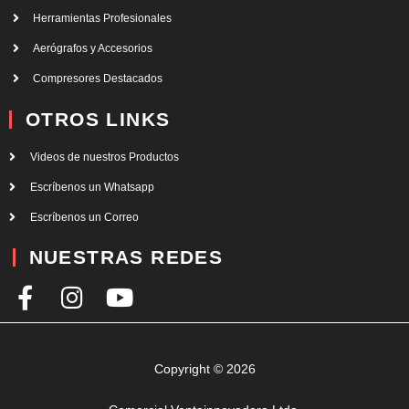
Herramientas Profesionales
Aerógrafos y Accesorios
Compresores Destacados
OTROS LINKS
Videos de nuestros Productos
Escríbenos un Whatsapp
Escríbenos un Correo
NUESTRAS REDES
F
I
Y
a
n
o
c
s
u
e
t
t
Copyright © 2026
b
a
u