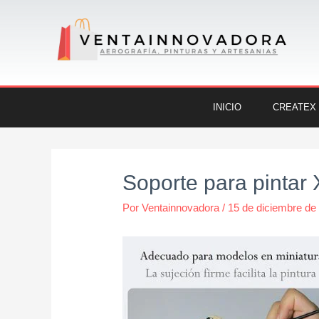
Ir
al
contenido
INICIO
CREATEX
Navegación
de
Soporte para pintar
entradas
Por
Ventainnovadora
/
15 de diciembre de