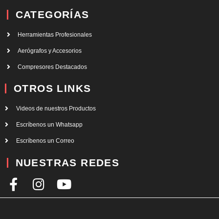
CATEGORÍAS
Herramientas Profesionales
Aerógrafos y Accesorios
Compresores Destacados
OTROS LINKS
Videos de nuestros Productos
Escríbenos un Whatsapp
Escríbenos un Correo
NUESTRAS REDES
F
I
Y
a
n
o
c
s
u