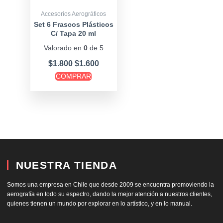
Accesorios Aerográficos
Set 6 Frascos Plásticos
C/ Tapa 20 ml
Valorado en
0
de 5
$
1.800
$
1.600
COMPRAR
NUESTRA TIENDA
Somos una empresa en Chile que desde 2009 se encuentra promoviendo la
aerografía en todo su espectro, dando la mejor atención a nuestros clientes,
quienes tienen un mundo por explorar en lo artístico, y en lo manual.