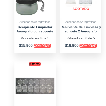
AGOTADO
Accesorios Aerográficos
Accesorios Aerográficos
Recipiente Limpiador
Recipiente de Limpieza y
Aerógrafo con soporte
soporte 2 Aerógrafo
Valorado en
0
de 5
Valorado en
0
de 5
$
15.900
$
19.900
COMPRAR
COMPRAR
Original
Current
¡Oferta!
price
price
was:
is:
$1.800.
$1.600.