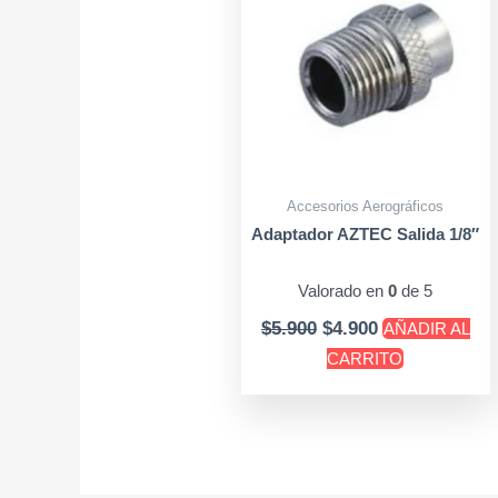
Accesorios Aerográficos
Adaptador AZTEC Salida 1/8″
Valorado en
0
de 5
$
5.900
$
4.900
AÑADIR AL
CARRITO