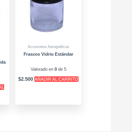
Accesorios Aerográficos
Frascos Vidrio Estándar
ida
Valorado en
0
de 5
$
2.500
AÑADIR AL CARRITO
AL