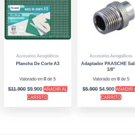
Accesorios Aerográficos
Accesorios Aerográficos
Plancha De Corte A3
Adaptador PAASCHE Sal
1/8″
Valorado en
0
de 5
Valorado en
0
de 5
$
11.900
$
9.900
$
5.900
$
4.900
AÑADIR AL
AÑADIR 
CARRITO
CARRITO