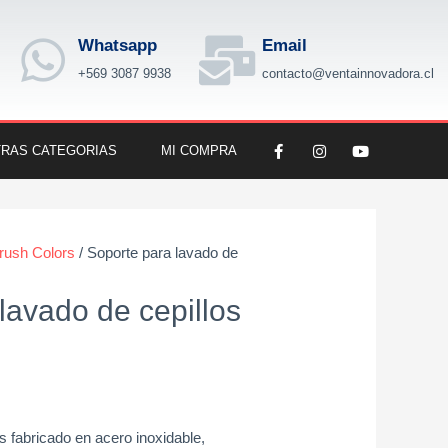
Whatsapp
Email
+569 3087 9938
contacto@ventainnovadora.cl
F
I
Y
RAS CATEGORIAS
MI COMPRA
a
n
o
c
s
u
e
t
t
b
a
u
o
g
b
o
r
e
k
a
brush Colors
/ Soporte para lavado de
-
m
f
lavado de cepillos
s fabricado en acero inoxidable,