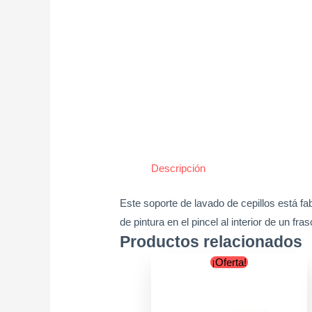
Descripción
Este soporte de lavado de cepillos está fab
de pintura en el pincel al interior de un fra
Productos relacionados
Original
Current
¡Oferta!
price
price
was:
is:
$5.900.
$4.900.