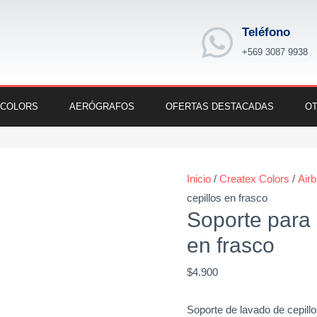
Teléfono
+569 3087 9938
 COLORS
AERÓGRAFOS
OFERTAS DESTACADAS
OT
Soporte
para
Inicio
/
Createx Colors
/
Air
lavado
cepillos en frasco
de
Soporte para 
cepillos
en frasco
en
frasco
$
4.900
cantidad
Soporte de lavado de cepillo