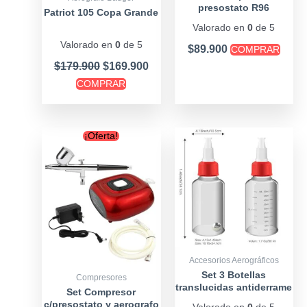
presostato R96
Patriot 105 Copa Grande
+Aerografo 3 copas
Valorado en
0
de 5
Valorado en
0
de 5
$
89.900
COMPRAR
$
179.900
$
169.900
COMPRAR
Original
Current
¡Oferta!
price
price
was:
is:
$88.900.
$79.900.
Accesorios Aerográficos
Set 3 Botellas
Compresores
translucidas antiderrame
Set Compresor
dispensadoras
c/presostato y aerografo