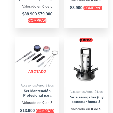
Valorado en
0
de 5
gravedad 0,3mm
Valorado en
0
de 5
$
3.900
COMPRAR
$
88.900
$
79.900
COMPRAR
Original
Curre
¡Oferta!
price
price
was:
is:
$19.900.
$14.90
AGOTADO
Accesorios Aerográficos
Set Mantención
Accesorios Aerográficos
Profesional para
Porta aerogafos (6)y
Aerografos
conectar hasta 3
Valorado en
0
de 5
Valorado en
0
de 5
$
13.900
COMPRAR