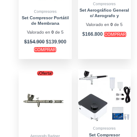
Compresores
Set Aerográfico General
Compresores
c/ Aerografo y
Set Compresor Portátil
Compresor
de Membrana
Valorado en
0
de 5
Valorado en
0
de 5
$
166.800
COMPRAR
$
154.900
$
139.900
COMPRAR
Original
Current
¡Oferta!
price
price
was:
is:
$179.900.
$169.900.
Compresores
Set Compresor
Aerografo Badger