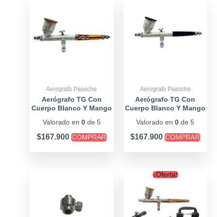
Aerografo Paasche
Aerografo Paasche
Aerógrafo TG Con
Aerógrafo TG Con
Cuerpo Blanco Y Mango
Cuerpo Blanco Y Mango
Dorado
Negro
Valorado en
0
de 5
Valorado en
0
de 5
$
167.900
$
167.900
COMPRAR
COMPRAR
Original
Curr
¡Oferta!
price
price
was:
is:
$319.900.
$299