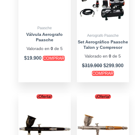
Paasche
Válvula Aerografo
Aerografo Paasche
Paasche
Set Aerográfico Paasche
Talon y Compresor
Valorado en
0
de 5
c/estanque
Valorado en
0
de 5
$
19.900
COMPRAR
$
319.900
$
299.900
COMPRAR
Original
Current
Original
Curr
¡Oferta!
¡Oferta!
price
price
price
price
was:
is:
was:
is:
$239.900.
$199.000.
$165.900.
$159