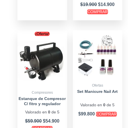
$
19.900
$
14.900
COMPRAR
Original
Current
¡Oferta!
price
price
was:
is:
$59.900.
$54.900.
Ofertas
Set Manicure Nail Art
Compresores
Estanque de Compresor
C/ fitro y regulador
Valorado en
0
de 5
Valorado en
0
de 5
$
99.800
COMPRAR
$
59.900
$
54.900