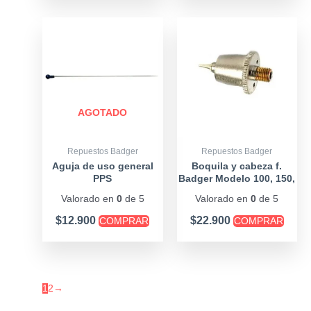
Este
produ
tiene
múltip
varian
Las
AGOTADO
opcio
se
Repuestos Badger
Repuestos Badger
puede
Aguja de uso general
Boquila y cabeza f.
PPS
Badger Modelo 100, 150,
elegir
200
en
Valorado en
0
de 5
Valorado en
0
de 5
la
$
12.900
$
22.900
COMPRAR
COMPRAR
págin
de
produ
1
2
→