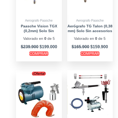
Aerografo Paasche
Aerografo Paasche
Paasche Vision TGX
Aerógrafo TG Talon (0,38
(0,2mm) Solo Sin
mm) Solo Sin accesorios
accesorios
Valorado en
0
de 5
Valorado en
0
de 5
$
239.900
$
199.000
$
165.900
$
159.900
COMPRAR
COMPRAR
Original
Current
¡Oferta!
price
price
was:
is:
$154.900.
$139.900.