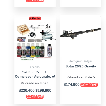
COMPRAR
Original
Current
¡Oferta!
price
price
was:
is:
$220.400.
$199.900.
Aerografo Badger
Sotar 20/20 Gravity
Ofertas
Set Full Paint 1,
Compresor, Aerografo, c/
Valorado en
0
de 5
Pintura, Rack
Valorado en
0
de 5
$
174.900
COMPRAR
$
220.400
$
199.900
COMPRAR