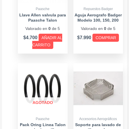
opcio
se
Paasche
Repuestos Badger
pued
Llave Allen valvula para
Aguja Aerografo Badger
Paasche Talon
Modelo 100, 150, 200
elegir
Valorado en
0
de 5
Valorado en
0
de 5
en
la
$
4.700
$
7.990
AÑADIR AL
COMPRAR
págin
CARRITO
de
produ
AGOTADO
Paasche
Accesorios Aerográficos
Pack Oring Linea Talon
Soporte para lavado de