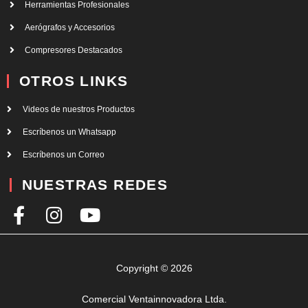
Herramientas Profesionales
Aerógrafos y Accesorios
Compresores Destacados
OTROS LINKS
Videos de nuestros Productos
Escríbenos un Whatsapp
Escríbenos un Correo
NUESTRAS REDES
F
I
Y
a
n
o
c
s
u
e
t
t
Copyright © 2026
b
a
u
Comercial Ventainnovadora Ltda.
o
g
b