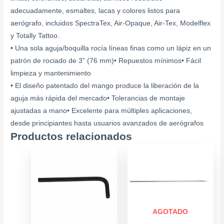
adecuadamente, esmaltes, lacas y colores listos para
aerógrafo, incluidos SpectraTex, Air-Opaque, Air-Tex, Modelflex
y Totally Tattoo.
•
Una sola aguja/boquilla rocía líneas finas como un lápiz en un
patrón de rociado de 3” (76 mm)
•
Repuestos mínimos
• Fácil
limpieza y mantenimiento
•
El diseño patentado del mango produce la liberación de la
aguja más rápida del mercado
•
Tolerancias de montaje
ajustadas a mano
•
Excelente para múltiples aplicaciones,
desde principiantes hasta usuarios avanzados de aerógrafos
Productos relacionados
Este
produ
tiene
múlti
varia
Las
AGOTADO