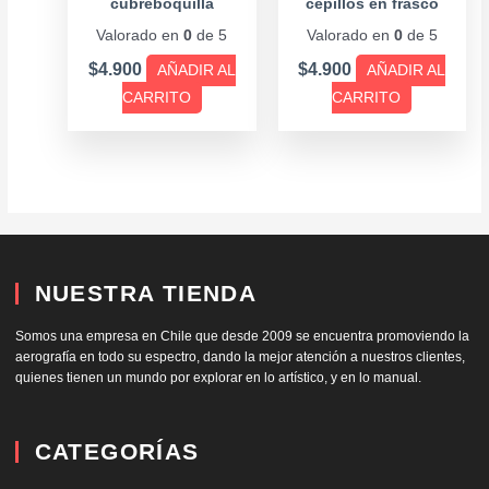
cubreboquilla
cepillos en frasco
Valorado en
0
de 5
Valorado en
0
de 5
$
4.900
$
4.900
AÑADIR AL
AÑADIR AL
CARRITO
CARRITO
NUESTRA TIENDA
Somos una empresa en Chile que desde 2009 se encuentra promoviendo la
aerografía en todo su espectro, dando la mejor atención a nuestros clientes,
quienes tienen un mundo por explorar en lo artístico, y en lo manual.
CATEGORÍAS