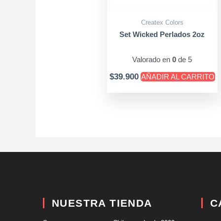
Createx Colors
Set Wicked Perlados 2oz
Valorado en
0
de 5
$
39.900
AÑADIR AL CARRITO
NUESTRA TIENDA
C