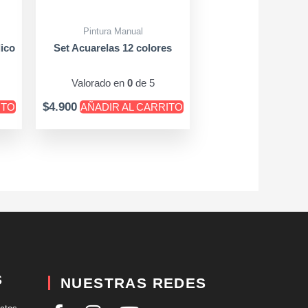
Pintura Manual
lico
Set Acuarelas 12 colores
Valorado en
0
de 5
$
4.900
ITO
AÑADIR AL CARRITO
S
NUESTRAS REDES