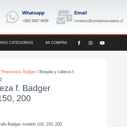
Whatsapp
Email
+569 3087 9938
contacto@ventainnovadora.cl
F
I
Y
RAS CATEGORIAS
MI COMPRA
a
n
o
c
s
u
e
t
t
b
a
u
o
g
b
o
r
e
k
a
/
Repuestos Badger
/ Boquila y cabeza f.
-
m
f
0
eza f. Badger
150, 200
rafo Badger modelo 100, 150, 200