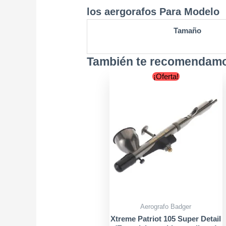
los aergorafos Para Modelo
Tamaño
También te recomenda
Original
Curre
¡Oferta!
price
price
was:
is:
$215.900.
$199.9
Aerografo Badger
Xtreme Patriot 105 Super Detail