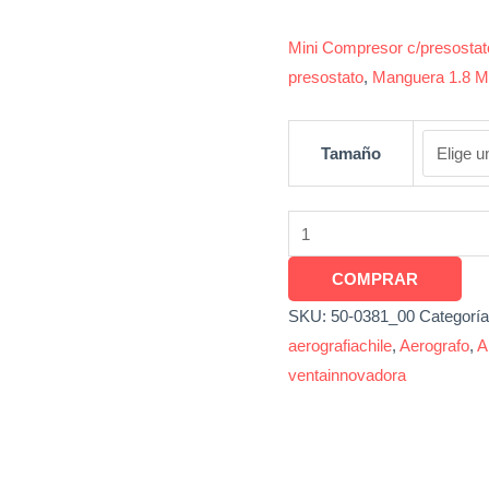
cantidad
Mini Compresor c/presostato
presostato
,
Manguera 1.8 M
Tamaño
COMPRAR
SKU:
50-0381_00
Categorí
aerografiachile
,
Aerografo
,
A
ventainnovadora