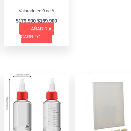
Valorado en
0
de 5
$
179.900
$
169.900
AÑADIR AL
CARRITO