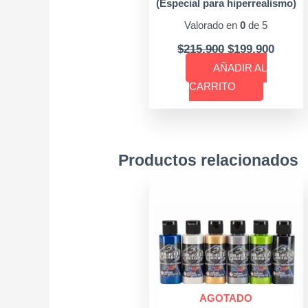
(Especial para hiperrealismo)
Valorado en
0
de 5
$
215.900
$
199.900
AÑADIR AL
CARRITO
Productos relacionados
AGOTADO