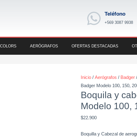
Teléfono
+569 3087 9938
 COLORS
AERÓGRAFOS
OFERTAS DESTACADAS
OT
Boquila
y
Inicio
/
Aerógrafos
/
Badger
cabeza
Badger Modelo 100, 150, 20
f.
Boquila y cab
Badger
Modelo 100, 
Modelo
100,
$
22.900
150,
200
Boquilla y Cabezal de aerog