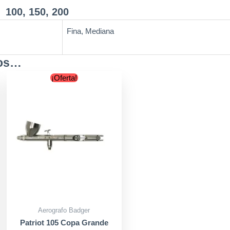
 100, 150, 200
Fina, Mediana
mos…
nt
Original
Current
¡Oferta!
price
price
was:
is:
00.
$179.900.
$169.900.
Aerografo Badger
Patriot 105 Copa Grande