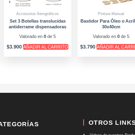
Accesorios Aerográficos
Pintura Manual
Set 3 Botellas translucidas
Bastidor Para Óleo o Acrí
antiderrame dispensadoras
30x40cm
Valorado en
0
de 5
Valorado en
0
de 5
$
3.900
$
3.790
AÑADIR AL CARRITO
AÑADIR AL CARR
OTROS LINK
ATEGORÍAS