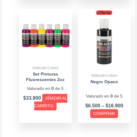
producto
Price
Este
¡Oferta!
range
producto
$6.50
tiene
throu
múltiples
$16.9
variantes.
Las
opciones
se
Airbrush Colors
pueden
Set Pinturas
Airbrush Colors
Fluorescentes 2oz
elegir
Negro Opaco
Valorado en
0
de 5
en
Valorado en
0
de 5
la
$
33.900
AÑADIR AL
página
$
6.500
–
$
16.900
CARRITO
de
COMPRAR
producto