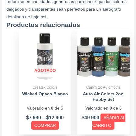
reducirse en cantidades generosas para hacer que los colores
delgados y transparentes sean perfectos para un aerógrafo
detallado de bajo psi.
Productos relacionados
Price
Este
range:
producto
$7.990
tiene
through
múltiples
$12.900
variantes.
Las
AGOTADO
opciones
se
Createx Colors
Candy 2o Automotriz
pueden
Wicked Opaco Blanco
Auto Air Colors 2oz.
Hobby Set
elegir
Valorado en
0
de 5
Valorado en
0
de 5
en
la
$
7.990
–
$
12.900
$
49.900
AÑADIR AL
página
COMPRAR
CARRITO
de