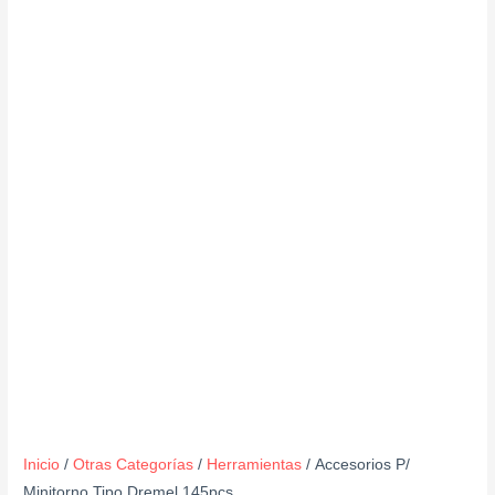
Inicio
/
Otras Categorías
/
Herramientas
/ Accesorios P/
Minitorno Tipo Dremel 145pcs