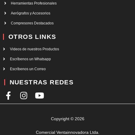
Herramientas Profesionales
Aerógrafos y Accesorios
Compresores Destacados
OTROS LINKS
Videos de nuestros Productos
Escríbenos un Whatsapp
Escríbenos un Correo
NUESTRAS REDES
F
I
Y
a
n
o
c
s
u
e
t
t
Copyright © 2026
b
a
u
Comercial Ventainnovadora Ltda.