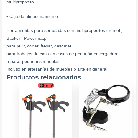
multiproposito
• Caja de almacenamiento.
Herramientas para ser usadas con multipropósitos dremel ,
Bauker , Powermaq.
para pulir, cortar, fresar, desgatar.
para trabajos de casa en cosas de pequeña envergadura
reparar pequeños muebles.
Incluso en artesanías de muebles o arte en general.
Productos relacionados
Original
Current
¡Oferta!
price
price
was:
is:
$19.900.
$17.900.