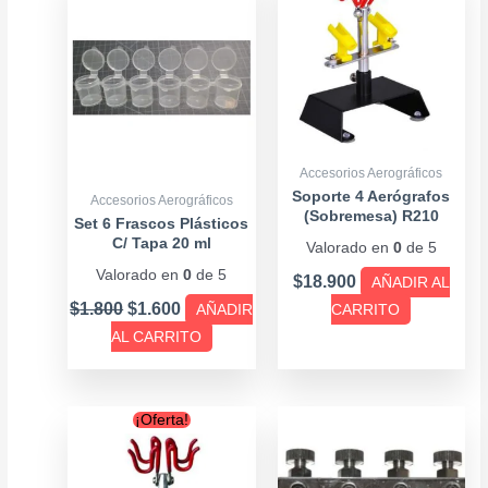
was:
is:
$1.800.
$1.600.
Accesorios Aerográficos
Soporte 4 Aerógrafos
Accesorios Aerográficos
(Sobremesa) R210
Set 6 Frascos Plásticos
C/ Tapa 20 ml
Valorado en
0
de 5
Valorado en
0
de 5
$
18.900
AÑADIR AL
$
1.800
$
1.600
AÑADIR
CARRITO
AL CARRITO
Original
Current
¡Oferta!
price
price
was:
is:
$12.900.
$9.900.