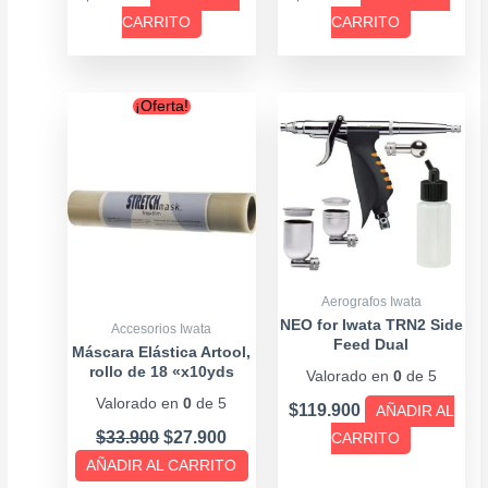
CARRITO
CARRITO
Original
Current
¡Oferta!
price
price
was:
is:
$33.900.
$27.900.
Aerografos Iwata
NEO for Iwata TRN2 Side
Accesorios Iwata
Feed Dual
Máscara Elástica Artool,
rollo de 18 «x10yds
Valorado en
0
de 5
Valorado en
0
de 5
$
119.900
AÑADIR AL
$
33.900
$
27.900
CARRITO
AÑADIR AL CARRITO