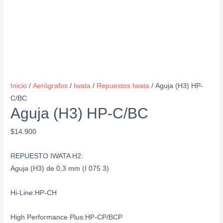
Inicio
/
Aerógrafos
/
Iwata
/
Repuestos Iwata
/ Aguja (H3) HP-
C/BC
Aguja (H3) HP-C/BC
$
14.900
REPUESTO IWATA H2:
Aguja (H3) de 0,3 mm (I 075 3)
Hi-Line:HP-CH
High Performance Plus:HP-CP/BCP