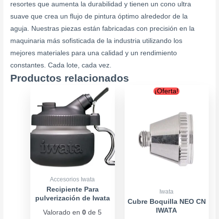
resortes que aumenta la durabilidad y tienen un cono ultra
suave que crea un flujo de pintura óptimo alrededor de la
aguja. Nuestras piezas están fabricadas con precisión en la
maquinaria más sofisticada de la industria utilizando los
mejores materiales para una calidad y un rendimiento
constantes. Cada lote, cada vez.
Productos relacionados
Original
Current
¡Oferta!
price
price
was:
is:
$6.900.
$5.900.
Accesorios Iwata
Recipiente Para
Iwata
pulverización de Iwata
Cubre Boquilla NEO CN
IWATA
Valorado en
0
de 5