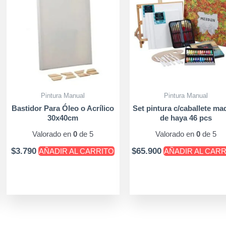
Pintura Manual
Pintura Manual
Bastidor Para Óleo o Acrílico
Set pintura c/caballete ma
30x40cm
de haya 46 pcs
Valorado en
0
de 5
Valorado en
0
de 5
$
3.790
$
65.900
AÑADIR AL CARRITO
AÑADIR AL CAR