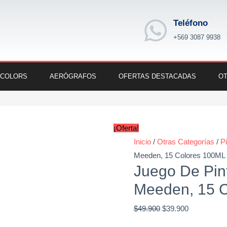
Teléfono
+569 3087 9938
 COLORS
AERÓGRAFOS
OFERTAS DESTACADAS
OT
Juego
Original
Current
De
price
price
¡Oferta!
Pintura
was:
is:
Inicio
/
Otras Categorías
/
P
Acrílica
$49.900.
$39.900.
Meeden, 15 Colores 100ML
Meeden,
Juego De Pint
15
Meeden, 15 
Colores
100ML
$
49.900
$
39.900
cantidad