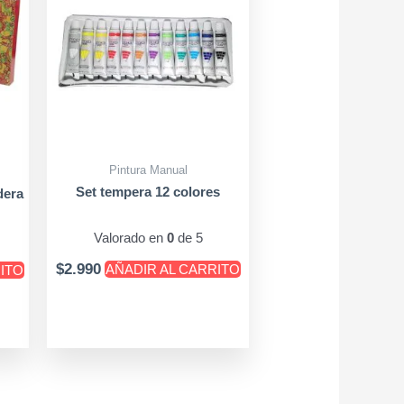
Pintura Manual
Set tempera 12 colores
dera
Valorado en
0
de 5
$
2.990
AÑADIR AL CARRITO
RITO