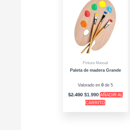
$2.490.
$1.990.
Pintura Manual
Paleta de madera Grande
Valorado en
0
de 5
$
2.490
$
1.990
AÑADIR AL
CARRITO