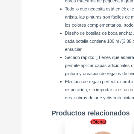
obras maestras de pequeña a gran 
Todo lo que necesita está en él: el
artista. las pinturas son fáciles d
los colores complementarios, ¡todo 
Diseño de botellas de boca ancha: 1
cada botella contiene 100 ml/(3,38 o
ensuciar.
Secado rápido: ¿Tienes que esperar
permite aplicar capas adicionales 
pintura y creación de regalos de bri
Elección de regalo perfecta: combin
disposición, sin importar si es un 
crear obras de arte y disfruta pinta
Productos relacionados
Original
Current
¡Oferta!
price
price
was:
is: