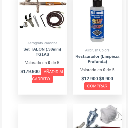
was:
is:
tiene
$12.900.
$9.900
múltiples
variantes.
Las
opciones
se
Aerografo Paasche
pueden
Set TALON (.38mm)
Airbrush Colors
TG1AS
elegir
Restaurador (Limpieza
Profunda)
Valorado en
0
de 5
en
Valorado en
0
de 5
la
$
179.900
AÑADIR AL
página
$
12.900
$
9.900
CARRITO
de
COMPRAR
producto
Price
Este
range:
producto
$10.900
tiene
through