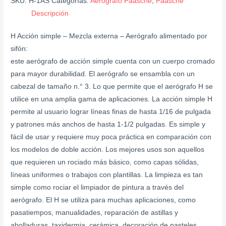
SKU:
H-1AS
Categorías:
Aerografo Paasche
,
Paasche
Descripción
H Acción simple – Mezcla externa – Aerógrafo alimentado por
sifón:
este aerógrafo de acción simple cuenta con un cuerpo cromado
para mayor durabilidad. El aerógrafo se ensambla con un
cabezal de tamaño n.° 3. Lo que permite que el aerógrafo H se
utilice en una amplia gama de aplicaciones. La acción simple H
permite al usuario lograr líneas finas de hasta 1/16 de pulgada
y patrones más anchos de hasta 1-1/2 pulgadas. Es simple y
fácil de usar y requiere muy poca práctica en comparación con
los modelos de doble acción. Los mejores usos son aquellos
que requieren un rociado más básico, como capas sólidas,
líneas uniformes o trabajos con plantillas. La limpieza es tan
simple como rociar el limpiador de pintura a través del
aerógrafo. El H se utiliza para muchas aplicaciones, como
pasatiempos, manualidades, reparación de astillas y
abolladuras, taxidermia, cerámica, decoración de pasteles,