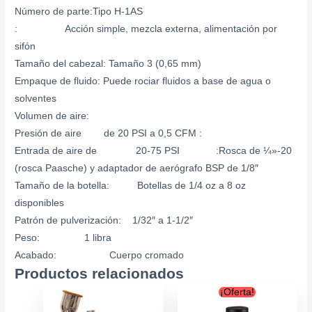
Número de parte:Tipo H-1AS
: Acción simple, mezcla externa, alimentación por
sifón
Tamaño del cabezal: Tamaño 3 (0,65 mm)
Empaque de fluido: Puede rociar fluidos a base de agua o
solventes
Volumen de aire:
Presión de aire de 20 PSI a 0,5 CFM :
Entrada de aire de 20-75 PSI :Rosca de ¼»-20
(rosca Paasche) y adaptador de aerógrafo BSP de 1/8″
Tamaño de la botella: Botellas de 1/4 oz a 8 oz
disponibles
Patrón de pulverización: 1/32″ a 1-1/2″
Peso: 1 libra
Acabado: Cuerpo cromado
Productos relacionados
Original
Curren
Este
¡Oferta!
price
price
producto