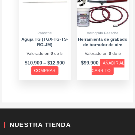
múltiples
$12.900
variantes.
Las
opciones
se
Paasche
Aerografo Paasche
pueden
Aguja TG (TGX-TG-TS-
Herramienta de grabado
RG-JM)
de borrador de aire
elegir
Paasche
Valorado en
0
de 5
Valorado en
0
de 5
en
la
$
10.900
–
$
12.900
$
99.900
AÑADIR AL
página
COMPRAR
CARRITO
de
producto
NUESTRA TIENDA