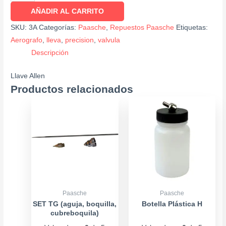
AÑADIR AL CARRITO
SKU:
3A
Categorías:
Paasche
,
Repuestos Paasche
Etiquetas:
Aerografo
,
lleva
,
precision
,
valvula
Descripción
Llave Allen
Productos relacionados
Price
Este
range:
producto
$23.900
tiene
through
múltiples
$34.900
variantes.
Las
opciones
se
Paasche
Paasche
pueden
SET TG (aguja, boquilla,
Botella Plástica H
cubreboquila)
elegir