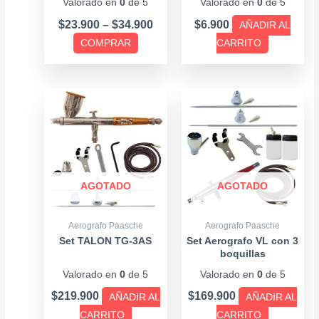
Valorado en
0
de 5
Valorado en
0
de 5
en
la
$
23.900
–
$
34.900
$
6.900
AÑADIR AL
página
COMPRAR
CARRITO
de
producto
AGOTADO
AGOTADO
Aerografo Paasche
Aerografo Paasche
Set TALON TG-3AS
Set Aerografo VL con 3
boquillas
Valorado en
0
de 5
Valorado en
0
de 5
$
219.900
$
169.900
AÑADIR AL
AÑADIR AL
CARRITO
CARRITO