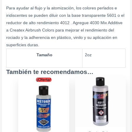
Para ayudar al flujo y la atomización, los colores perlados e
iridiscentes se pueden diluir con la base transparente 5601 o el
reductor de alto rendimiento 4012 . Agregue 4030 Mix Additive
a Createx Airbrush Colors para mejorar el rendimiento del
rociado y la adherencia en plástico, vinilo y su aplicación en
superficies duras.
Tamaño
2oz
También te recomendamos…
Original
Current
Price
Este
Este
¡Oferta!
price
price
range
producto
producto
was:
is:
$7.90
tiene
tiene
$12.900.
$9.900.
throu
múltiples
múltiples
$17.9
variantes.
variantes.
Las
Las
opciones
opciones
se
se