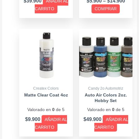
$
39.900
$
5.900
–
$
14.900
AÑADIR AL
página
CARRITO
COMPRAR
de
producto
Createx Colors
Candy 2o Automotriz
Matte Clear Coat 4oz
Auto Air Colors 2oz.
Hobby Set
Valorado en
0
de 5
Valorado en
0
de 5
$
9.900
$
49.900
AÑADIR AL
AÑADIR AL
CARRITO
CARRITO