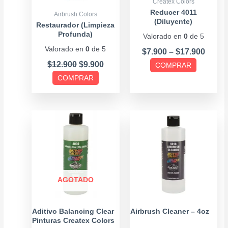
Createx Colors
pueden
pueden
Reducer 4011
Airbrush Colors
(Diluyente)
elegir
elegir
Restaurador (Limpieza
Profunda)
Valorado en
0
de 5
en
en
Valorado en
0
de 5
la
la
$
7.900
–
$
17.900
página
página
$
12.900
$
9.900
COMPRAR
de
de
COMPRAR
producto
producto
AGOTADO
Aditivo Balancing Clear
Airbrush Cleaner – 4oz
Pinturas Createx Colors