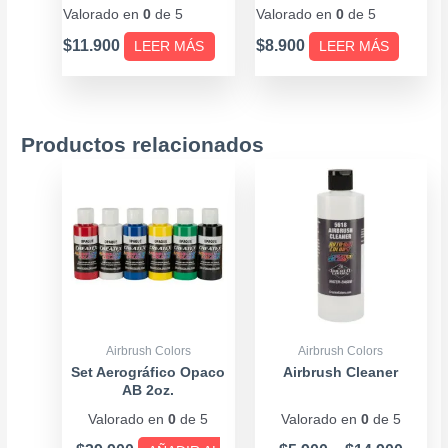
– 4oz
Valorado en
0
de 5
Valorado en
0
de 5
$
11.900
$
8.900
LEER MÁS
LEER MÁS
Productos relacionados
Price
Este
range
producto
$5.90
tiene
throu
múltiples
$14.9
variantes.
Las
opciones
se
Airbrush Colors
Airbrush Colors
pueden
Set Aerográfico Opaco
Airbrush Cleaner
AB 2oz.
elegir
Valorado en
0
de 5
Valorado en
0
de 5
en
la