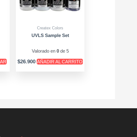
opciones
se
pueden
Createx Colors
elegir
UVLS Sample Set
en
la
Valorado en
0
de 5
página
$
26.900
AR
AÑADIR AL CARRITO
de
producto