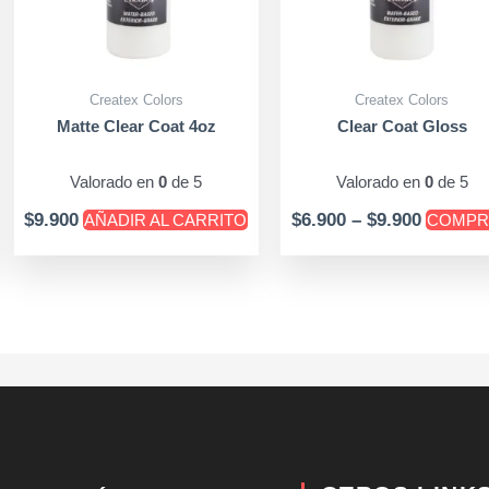
Createx Colors
Createx Colors
Matte Clear Coat 4oz
Clear Coat Gloss
Valorado en
0
de 5
Valorado en
0
de 5
$
9.900
$
6.900
–
$
9.900
AÑADIR AL CARRITO
COMPR