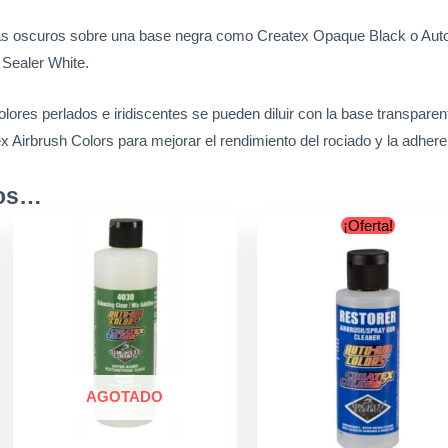
 más oscuros sobre una base negra como Createx Opaque Black o Aut
Sealer White.
colores perlados e iridiscentes se pueden diluir con la base transparen
 Airbrush Colors para mejorar el rendimiento del rociado y la adherenc
mos…
Original
Cu
¡Oferta!
price
pr
was:
is:
$12.900.
$9.
AGOTADO