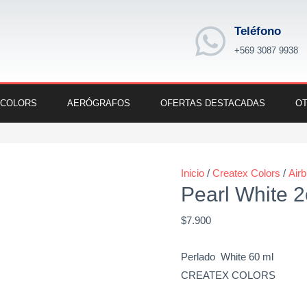
Teléfono
+569 3087 9938
 COLORS
AERÓGRAFOS
OFERTAS DESTACADAS
OT
Pearl
White
Inicio
/
Createx Colors
/
Air
2oz.
Pearl White 2
cantidad
$
7.900
Perlado White 60 ml
CREATEX COLORS