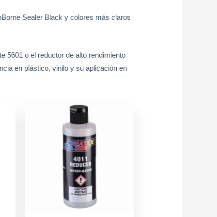
oBorne Sealer Black y colores más claros
te 5601 o el reductor de alto rendimiento
ia en plástico, vinilo y su aplicación en
rrent
Price
Este
Este
ice
range:
producto
producto
$7.900
tiene
tiene
900.
through
múltiples
múltiples
$17.900
variantes.
variantes.
Las
Las
opciones
opciones
se
se
pueden
pueden