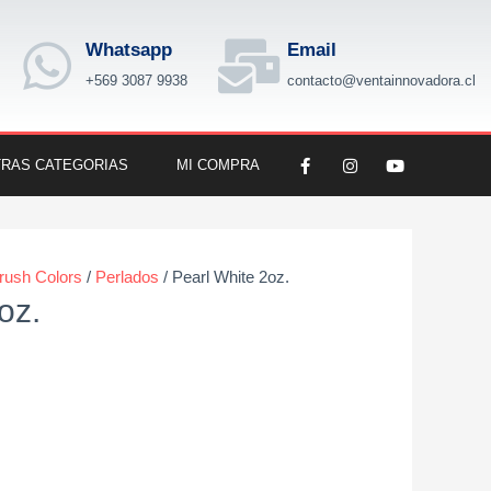
Whatsapp
Email
+569 3087 9938
contacto@ventainnovadora.cl
F
I
Y
RAS CATEGORIAS
MI COMPRA
a
n
o
c
s
u
e
t
t
b
a
u
o
g
b
o
r
e
k
a
brush Colors
/
Perlados
/ Pearl White 2oz.
-
m
oz.
f