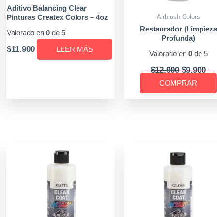
Aditivo Balancing Clear
Pinturas Createx Colors – 4oz
Airbrush Colors
Restaurador (Limpieza
Valorado en
0
de 5
Profunda)
$
11.900
LEER MÁS
Valorado en
0
de 5
$
12.900
$
9.900
COMPRAR
Price
range:
$6.900
through
$9.900