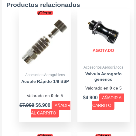
Productos relacionados
Original
Current
¡Oferta!
price
price
was:
is:
$7.900.
$6.900.
AGOTADO
Accesorios Aerográficos
Valvula Aerografo
Accesorios Aerográficos
generico
Acople Rápido 1/8 BSP
Valorado en
0
de 5
Valorado en
0
de 5
$
4.900
AÑADIR AL
$
7.900
$
6.900
AÑADIR
CARRITO
AL CARRITO
Original
Current
Original
Current