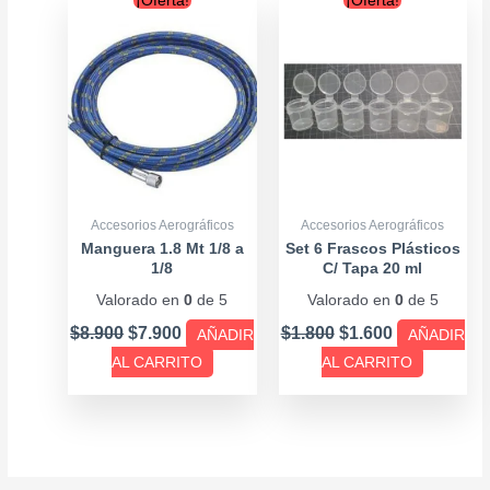
¡Oferta!
¡Oferta!
price
price
price
price
was:
is:
was:
is:
$8.900.
$7.900.
$1.800.
$1.600.
Accesorios Aerográficos
Accesorios Aerográficos
Manguera 1.8 Mt 1/8 a
Set 6 Frascos Plásticos
1/8
C/ Tapa 20 ml
Valorado en
0
de 5
Valorado en
0
de 5
$
8.900
$
7.900
$
1.800
$
1.600
AÑADIR
AÑADIR
AL CARRITO
AL CARRITO