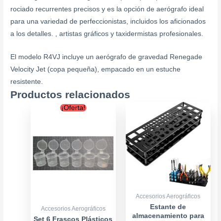
rociado recurrentes precisos y es la opción de aerógrafo ideal
para una variedad de perfeccionistas, incluidos los aficionados
a los detalles. , artistas gráficos y taxidermistas profesionales.
El modelo R4VJ incluye un aerógrafo de gravedad Renegade
Velocity Jet (copa pequeña), empacado en un estuche
resistente.
Productos relacionados
Original
Current
¡Oferta!
price
price
was:
is:
$1.800.
$1.600.
Accesorios Aerográficos
Estante de
Accesorios Aerográficos
almacenamiento para
Set 6 Frascos Plásticos