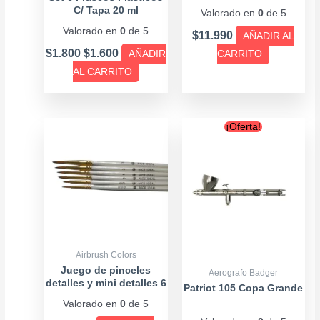
destornilladores alicates
C/ Tapa 20 ml
Valorado en
0
de 5
y otros
Valorado en
0
de 5
$
11.990
AÑADIR AL
$
1.800
$
1.600
AÑADIR
CARRITO
AL CARRITO
Original
Curr
¡Oferta!
price
price
was:
is:
$179.900.
$169
Airbrush Colors
Juego de pinceles
Aerografo Badger
detalles y mini detalles 6
Patriot 105 Copa Grande
piezas
Valorado en
0
de 5