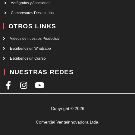
Aerógrafos y Accesorios
Compresores Destacados
OTROS LINKS
Videos de nuestros Productos
Escríbenos un Whatsapp
Escríbenos un Correo
NUESTRAS REDES
F
I
Y
a
n
o
c
s
u
e
t
t
Copyright © 2026
b
a
u
Comercial Ventainnovadora Ltda.
o
g
b
o
r
e