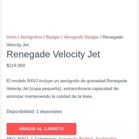
Inicio
/
Aerógrafos
/
Badger
/
Aerografo Badger
/ Renegade
Velocity Jet
Renegade Velocity Jet
$
219.900
El modelo R4VJ incluye un aerógrafo de gravedad Renegade
Velocity Jet (copa pequeña), extraordinaria capacidad de
atomizar manteniendo la calidad de la linea
Disponibilidad:
1 disponibles
AÑADIR AL CARRITO
SKU:
R4VJ_1
Categorías:
Aerografo Badger
,
Aerógrafos
,