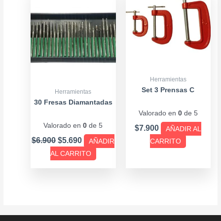
was:
is:
$6.900.
$5.690.
Herramientas
Set 3 Prensas C
Herramientas
30 Fresas Diamantadas
Valorado en
0
de 5
Valorado en
0
de 5
$
7.900
AÑADIR AL
$
6.900
$
5.690
AÑADIR
CARRITO
AL CARRITO