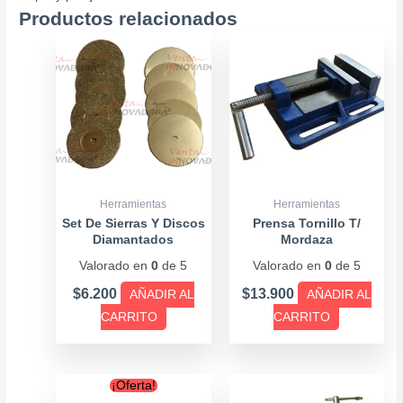
Productos relacionados
Herramientas
Herramientas
Set De Sierras Y Discos
Prensa Tornillo T/
Diamantados
Mordaza
Valorado en
0
de 5
Valorado en
0
de 5
$
6.200
$
13.900
AÑADIR AL
AÑADIR AL
CARRITO
CARRITO
Original
Current
¡Oferta!
price
price