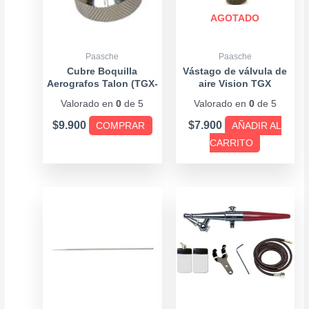
variantes.
Las
AGOTADO
opciones
se
Paasche
Paasche
pueden
Cubre Boquilla
Vástago de válvula de
Aerografos Talon (TGX-
aire Vision TGX
elegir
TG-TS-RG-JM)
Valorado en
0
de 5
Valorado en
0
de 5
en
la
$
9.900
$
7.900
COMPRAR
AÑADIR AL
página
CARRITO
de
producto
Price
Este
range:
producto
$10.900
tiene
through
múltiples
$12.900
variantes.
Las
opciones