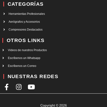
CATEGORÍAS
Herramientas Profesionales
Aerógrafos y Accesorios
Compresores Destacados
OTROS LINKS
Videos de nuestros Productos
Escríbenos un Whatsapp
Escríbenos un Correo
NUESTRAS REDES
F
I
Y
a
n
o
c
s
u
e
t
t
Copyright © 2026