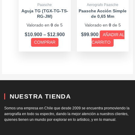
se
Paasche
Aerografo Paasche
pueden
Aguja TG (TGX-TG-TS-
Paasche Acción Simple
RG-JM)
de 0,65 Mm
elegir
Valorado en
0
de 5
Valorado en
0
de 5
en
la
$
10.900
–
$
12.900
$
99.900
AÑADIR AL
página
COMPRAR
CARRITO
de
producto
NUESTRA TIENDA
Somos una empresa en Chile que desde 2009 se encuentra promoviendo la
aerografía en todo su espectro, dando la mejor atención a nuestros clientes,
quienes tienen un mundo por explorar en lo artístico, y en lo manual.