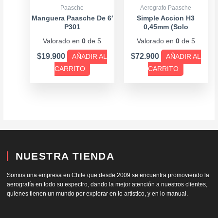
Paasche
Aerografo Paasche
Manguera Paasche De 6′
Simple Accion H3
P301
0,45mm (Solo
s/Accesorios)
Valorado en
0
de 5
Valorado en
0
de 5
$
19.900
$
72.900
AÑADIR AL
AÑADIR AL
CARRITO
CARRITO
NUESTRA TIENDA
Somos una empresa en Chile que desde 2009 se encuentra promoviendo la
aerografía en todo su espectro, dando la mejor atención a nuestros clientes,
quienes tienen un mundo por explorar en lo artístico, y en lo manual.