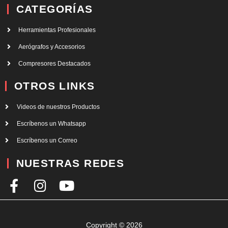
CATEGORÍAS
Herramientas Profesionales
Aerógrafos y Accesorios
Compresores Destacados
OTROS LINKS
Videos de nuestros Productos
Escríbenos un Whatsapp
Escríbenos un Correo
NUESTRAS REDES
F
I
Y
a
n
o
c
s
u
e
t
t
Copyright © 2026