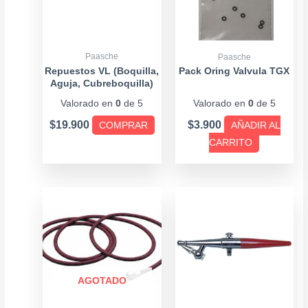
variantes.
Las
opciones
se
Paasche
Paasche
pueden
Repuestos VL (Boquilla,
Pack Oring Valvula TGX
Aguja, Cubreboquilla)
elegir
Valorado en
0
de 5
Valorado en
0
de 5
en
la
$
19.900
$
3.900
COMPRAR
AÑADIR AL
página
CARRITO
de
producto
AGOTADO